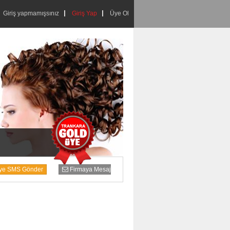
Giriş yapmamışsınız
Giriş Yap
Üye Ol
liye SMS Gönder
Firmaya Mesaj