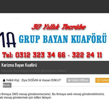
Karizma Bayan Kuaförü
Karizma Grup Bayan Kuaförü Basinevleri-Ankara
Yetkili Kişi :
Ziya DOĞAN & Hasan İDİKUT
Yetkili Offline
Yetki
Bırak
 firmaya SMS mesaj gönderemezsiniz. Bu firmaya web mesaj gönderebilirsiniz.
b mesaj göndermek için lütfen tıklayın