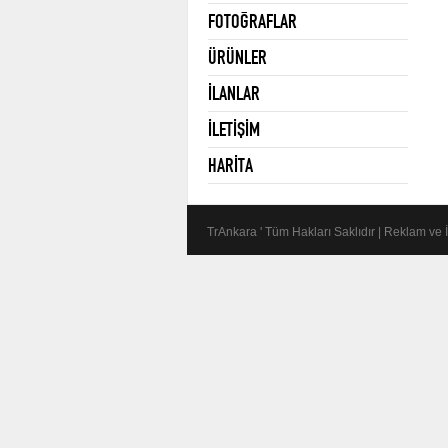
FOTOĞRAFLAR
ÜRÜNLER
İLANLAR
İLETİŞİM
HARİTA
TrAnkara ' Tüm Hakları Saklıdır | Reklam ve 