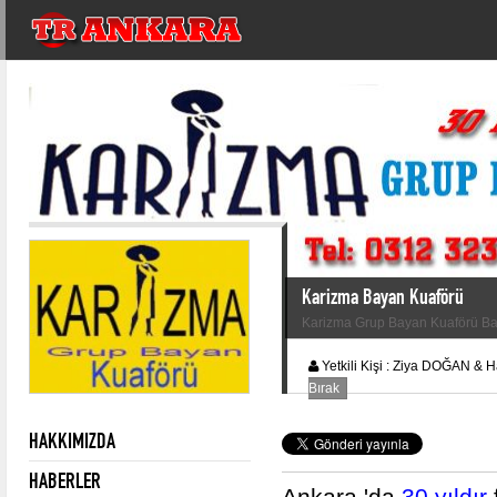
Karizma Bayan Kuaförü
Karizma Grup Bayan Kuaförü Ba
Yetkili Kişi :
Ziya DOĞAN & H
Bırak
HAKKIMIZDA
HABERLER
Ankara 'da
30 yıldır