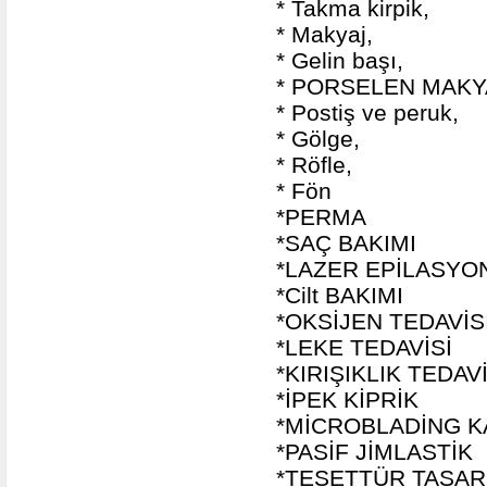
* Takma kirpik,
* Makyaj,
* Gelin başı,
* PORSELEN MAKY
* Postiş ve peruk,
* Gölge,
* Röfle,
* Fön
*PERMA
*SAÇ BAKIMI
*LAZER EPİLASYO
*Cilt BAKIMI
*OKSİJEN TEDAVİS
*LEKE TEDAVİSİ
*KIRIŞIKLIK TEDAVİ
*İPEK KİPRİK
*MİCROBLADİNG K
*PASİF JİMLASTİK
*TESETTÜR TASAR