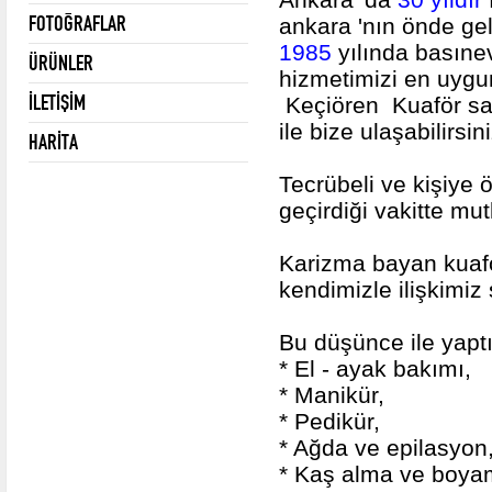
FOTOĞRAFLAR
ankara 'nın önde gel
1985
yılında basınev
ÜRÜNLER
hizmetimizi en uygun
İLETİŞİM
Keçiören Kuaför sal
ile bize ulaşabilirsin
HARİTA
Tecrübeli ve kişiye 
geçirdiği vakitte mu
Karizma bayan kuafö
kendimizle ilişkimiz
Bu düşünce ile yaptı
* El - ayak bakımı,
* Manikür,
* Pedikür,
* Ağda ve epilasyon
* Kaş alma ve boya