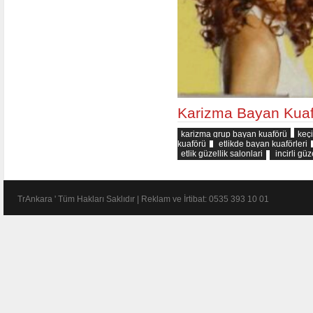
Karizma Bayan Kuaför
karizma grup bayan kuaförü
keç
kuaförü
etlikde bayan kuaförleri
etlik güzellik salonlari
incirli güz
TrAnkara ' Tüm Hakları Saklıdır | Reklam ve İrtibat: 0535 393 10 01