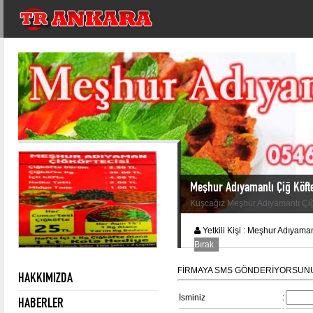
Meşhur Adıyamanlı Çiğ Köfte
Kuşcağız Meşhur Adıyamanlı Çiğ
Yetkili Kişi :
Meşhur Adıyamanl
Bırak
FİRMAYA SMS GÖNDERİYORSUN
HAKKIMIZDA
İsminiz
:
HABERLER