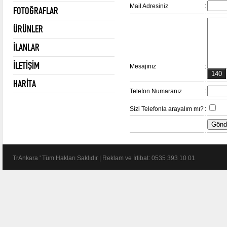
Mail Adresiniz
:
FOTOĞRAFLAR
ÜRÜNLER
İLANLAR
İLETİŞİM
Mesajınız
:
HARİTA
Telefon Numaranız
:
Sizi Telefonla arayalım mı?
:
TrAnkara ' Tüm Hakları Saklıdır | Reklam ve İrtibat: 0535 393 10 01