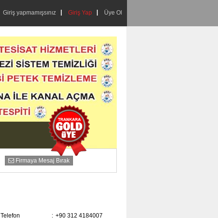
Giriş yapmamışsınız
Giriş Yap
Üye Ol
Firmaya Mesaj Bırak
Telefon
:
+90 312 4184007