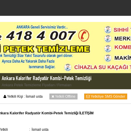
Ankara Kalorifer Radyatör Kombi-Petek Temizliği
Ankara Petek Temizleme Fiyatları / Firmaları
Yetkili Kişi :
İsmail usta
Yetkili Offline
Yetkiliye SMS Gönder
kara Kalorifer Radyatör Kombi-Petek Temizliği İLETİŞİM
etkili
:
İsmail usta