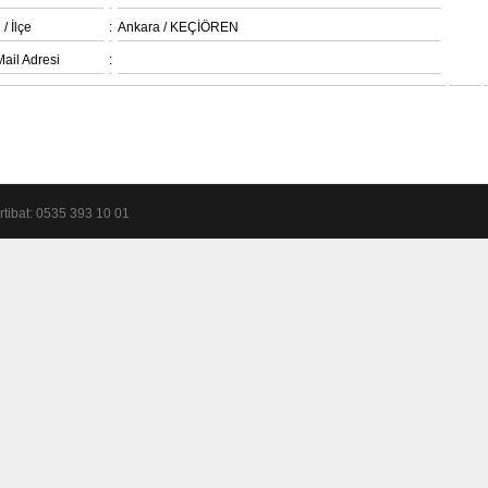
l / İlçe
:
Ankara / KEÇİÖREN
Mail Adresi
:
İrtibat: 0535 393 10 01