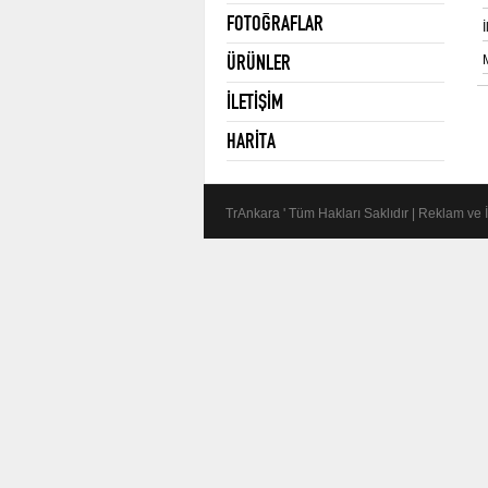
FOTOĞRAFLAR
İ
ÜRÜNLER
İLETİŞİM
HARİTA
TrAnkara ' Tüm Hakları Saklıdır | Reklam ve 