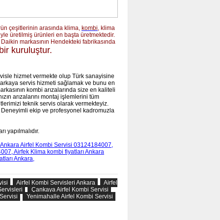
ün çeşitlerinin arasında klima,
kombi
, klima
iyle üretilmiş ürünleri en başta üretmektedir.
i Daikin
markasının Hendekteki fabrikasında
ir kuruluştur.
rvisle hizmet vermekte olup Türk sanayisine
rkaya servis hizmeti sağlamak ve bunu en
arkasının kombi arızalarında size en kaliteli
ızın arızalarını montaj işlemlerini tüm
lerimizi teknik servis olarak vermekteyiz.
ır. Deneyimli ekip ve profesyonel kadromuzla
rı yapılmalıdır.
Ankara Airfel
Kombi Servisi 03124184007,
07, Airfek Klima kombi
fiyatları Ankara
tları
Ankara
,
isi
Airfel Kombi Servisleri Ankara
Airfel
ervisleri
Çankaya Airfel Kombi Servisi
Servisi
Yenimahalle Airfel Kombi Servisi