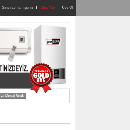
Giriş yapmamışsınız
Giriş Yap
Üye Ol
aya Mesaj Bırak