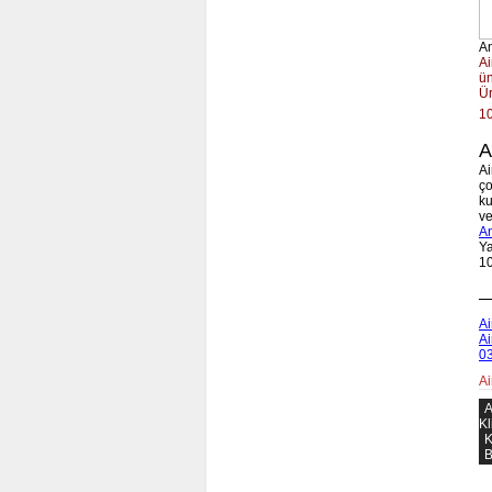
An
Ai
ün
Ür
10
A
Ai
ço
ku
ve
A
Ya
10
A
Ai
Ai
0
Ai
A
Kl
K
B