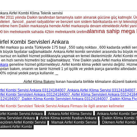
kara Airfel Kombi Klima Teknik servisi
rfel
2011 yılında
Daikin
tarafından tamamıyla satın alınarak gücüne güç katmıştır. Ür
iteleri , fancoil , panel radyatörler ve benzeri son sistem fabrikalarda en iyi teknoloj
etime hem Daikin markasıyla hemde Airfel markasıyla devam etmektedir.
Airfel yan
alanına sahip mega b
0 bin metrekarelik sahada 42bin metrekarelik üretim
irfel Kombi Servisleri Ankara
rfel
markası şu anda Türkiyede 175 bayi , 550 satış noktası , 600 kadarda yetkili se
k büyük faydalar sağlamaktadır.
Ankara Airfel kombi servisleri
arasında bu büyük ma
sursuz en kaliteli hizmet politikasıyla yapmak en temel ilkelerimizdir. Airfel Kombi m
 en hızlı servis hizmetini biz sağlamaktayız. Yine Daikin yada Airfel marka klimaların
nkara
geneline hizmet götürmekteyiz.
Airfel kombi klima yetkili servisi değiliz.
Hizmet
pılan bakım, onarım ve tamir hizmeti 1 yıl işçilik ve yedek parça garantisi altındad
0% orjinal yedek parça kullanılır.
irfel Klima Bakımı
Isınan havalarla birlikte klimaların düzenli bakımla
rfel Kombi
Servisi Ankara
03124184007,
Ankara Airfel
Klima Servisi 03124184007,
rfel Kombi
Servisleri Ankara
03124184007, Airfel Klima S
ervisleri Ankara
031241840
3124184007, Daikin Klima Kombi
Servisleri Ankara
03124184007, Daikin Klima Fiya
rfel Kombi Servisleri Teknik Servisi Ankara Firması ile ilgili aranan kelimeler
irfel Kombi Servisi Ankara
Ankara Airfel Klima Servisi
Ankara Airfel Kombi Serv
ima Servisleri Ankara
Airfek Klima kombi fiyatları Ankara
Daikin Klima Kombi S
eçiören Airfel Kombi Servisi
Mamak Airfel Kombi Servisi
Dikmen Airfel Kombi 
atıkent Airfel Kombi