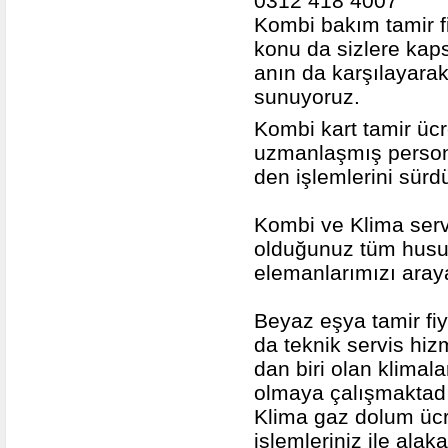
0312 418 4007
Kombi bakım tamir fi
konu da sizlere kaps
anın da karşılayarak 
sunuyoruz.
Kombi kart tamir ücre
uzmanlaşmış persone
den işlemlerini sür
Kombi ve Klima serv
olduğunuz tüm husus
elemanlarımızı arayab
Beyaz eşya tamir fi
da teknik servis hiz
dan biri olan klimala
olmaya çalışmaktadı
Klima gaz dolum ücr
işlemleriniz ile ala