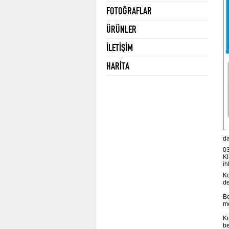
FOTOĞRAFLAR
ÜRÜNLER
İLETİŞİM
HARİTA
da
0
Kl
ih
Ko
de
Be
me
Ko
be