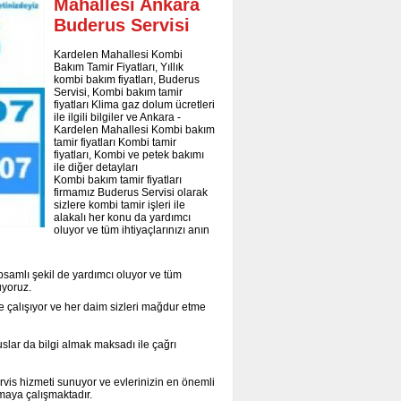
Mahallesi Ankara
Buderus Servisi
Kardelen Mahallesi Kombi
Bakım Tamir Fiyatları, Yıllık
kombi bakım fiyatları, Buderus
Servisi, Kombi bakım tamir
fiyatları Klima gaz dolum ücretleri
ile ilgili bilgiler ve Ankara -
Kardelen Mahallesi Kombi bakım
tamir fiyatları Kombi tamir
fiyatları, Kombi ve petek bakımı
ile diğer detayları
Kombi bakım tamir fiyatları
firmamız Buderus Servisi olarak
sizlere kombi tamir işleri ile
alakalı her konu da yardımcı
oluyor ve tüm ihtiyaçlarınızı anın
psamlı şekil de yardımcı oluyor ve tüm
uyoruz.
e çalışıyor ve her daim sizleri mağdur etme
slar da bilgi almak maksadı ile çağrı
ervis hizmeti sunuyor ve evlerinizin en önemli
lmaya çalışmaktadır.