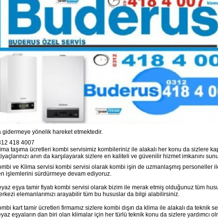
 gidermeye yönelik hareket etmektedir.
312 418 4007
ima taşıma ücretleri
kombi servisimiz kombileriniz ile alakalı her konu da sizlere ka
tiyaçlarınızı anın da karşılayarak sizlere en kaliteli ve güvenilir hizmet imkanını sun
mbi ve Klima servisi
kombi servisi olarak kombi işin de uzmanlaşmış personeller il
n işlemlerini sürdürmeye devam ediyoruz.
yaz eşya tamir fiyatı
kombi servisi olarak bizim ile merak etmiş olduğunuz tüm husu
rkezi elemanlarımızı arayabilir tüm bu hususlar da bilgi alabilirsiniz.
mbi kart tamir ücretleri
firmamız sizlere kombi dışın da klima ile alakalı da teknik s
yaz eşyaların dan biri olan klimalar için her türlü teknik konu da sizlere yardımcı o